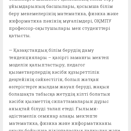
ұйымдарының басшылары, қосымша білім
беру мекемелерінің математика, физика және
информатика пәнінің мұғалімдері, ОҚМПУ
профессор-оқытушылары мен студенттері
қатысты.⁣⁣⠀⁣⁣⠀
⁣⁣⠀
— Қазақстандық білім берудің даму
тенденциялары – қазіргі заманғы мектеп
моделін қалыптастыру, педагог
қызметкерлердің кәсіби құзыреттілік
деңгейінің сәйкестігін, болып жатқан
өзгерістерге жылдам жауап беруді, жақын
болашақта табысқа жетудің кілті болатын
кәсіби қызметтің сипаттамаларын дұрыс
анықтай білуді талап етеді. Ғылыми-
әдістемелік семинар алаңы мектепте
математика, физика және информатиканы
оқыту бойынша пікірталастық талқылау және