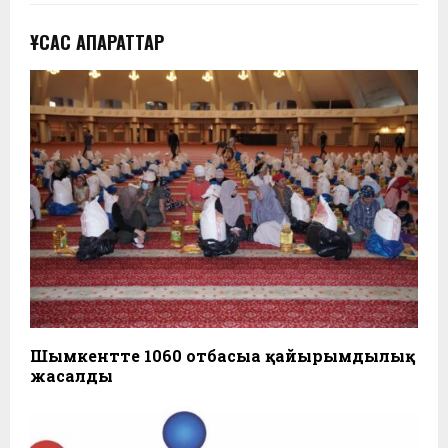
ҰҚСАС АҚПАРАТТАР
Шымкентте 1060 отбасыға қайырымдылық
жасалды