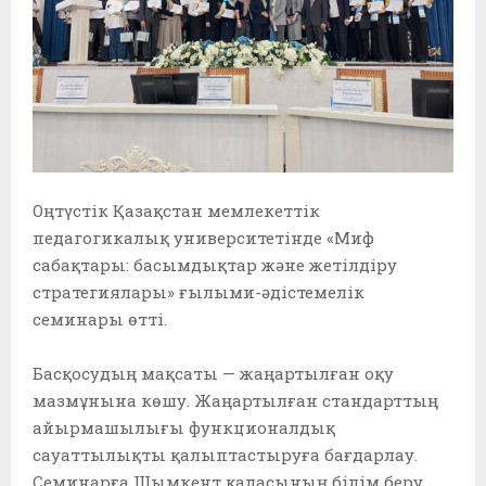
Оңтүстік Қазақстан мемлекеттік
педагогикалық университетінде «Миф
сабақтары: басымдықтар және жетілдіру
стратегиялары» ғылыми-әдістемелік
семинары өтті. ⁣⁣⠀
⁣⁣⠀
Басқосудың мақсаты — жаңартылған оқу
мазмұнына көшу. Жаңартылған стандарттың
айырмашылығы функционалдық
сауаттылықты қалыптастыруға бағдарлау.
⁣⁣Семинарға Шымкент қаласының білім беру