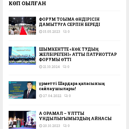
КӨП ОҚЫЛҒАН
ФОРУМ ТОҚЫМА ӨНДІРІСІН
ДАМЫТУҒА СЕРПІН БЕРЕДІ
15.05.2023
0
ШЫМКЕНТТЕ «КӨК ТУДЫҢ
ЖЕЛБІРЕГЕНІ» АТТЫ ПАТРИОТТАР
ФОРУМЫ ӨТТІ
21.10.2024
0
Құрметті Шардара қаласының
сайлаушылары!
27.04.2022
0
АҚ ОРАМАЛ – ҰЛТТЫҚ
ҚҰНДЫЛЫҒЫМЫЗДЫҢ АЙНАСЫ
20.10.2023
0