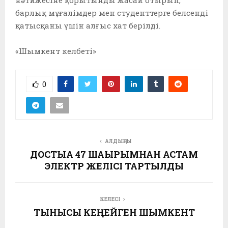
барлық мұғалімдер мен студенттерге белсенді
қатысқаны үшін алғыс хат берілді. ⁣⁣⠀
⁣⁣⠀
«Шымкент келбеті»⁣⁣
0
АЛДЫҢҒЫ
ДОСТЫҚҚА 47 ШАҚЫРЫМНАН АСТАМ
ЭЛЕКТР ЖЕЛІСІ ТАРТЫЛДЫ
КЕЛЕСІ
ТЫНЫСЫ КЕҢЕЙГЕН ШЫМКЕНТ