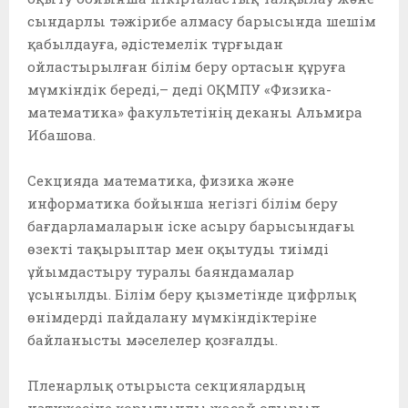
сындарлы тәжірибе алмасу барысында шешім
қабылдауға, әдістемелік тұрғыдан
ойластырылған білім беру ортасын құруға
мүмкіндік береді,– деді ОҚМПУ «Физика-
математика» факультетінің деканы Альмира
Ибашова.⁣⁣⠀
⁣⁣⠀
Секцияда математика, физика және
информатика бойынша негізгі білім беру
бағдарламаларын іске асыру барысындағы
өзекті тақырыптар мен оқытуды тиімді
ұйымдастыру туралы баяндамалар
ұсынылды. Білім беру қызметінде цифрлық
өнімдерді пайдалану мүмкіндіктеріне
байланысты мәселелер қозғалды. ⁣⁣⠀⁣⁣⠀
⁣⁣⠀
Пленарлық отырыста секциялардың
нәтижесіне қорытынды жасай отырып,