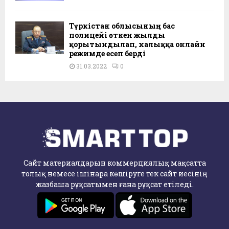
Түркістан облысының бас
полицейі өткен жылды
қорытындылап, халыққа онлайн
режимде есеп берді
31.03.2022
0
Сайт материалдарын коммерциялық мақсатта
толық немесе ішінара көшіруге тек сайт иесінің
жазбаша рұқсатымен ғана рұқсат етіледі.