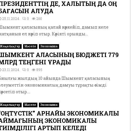
ПРЕЗИДЕНТТІҢ ДЕ, ХАЛЫҚТЫҢ ДА ОҢ
БАҒАСЫН АЛУДА
25.11.2024
0
260
Шымкент қаласының қалай көркейіп, дамып келе
жатқанын ел көріп отыр. Көрікті орынды...
Жаңалықтар
Мәселе
Экономика
ШЫМКЕНТ ҚАЛАСЫНЫҢ БЮДЖЕТІ 779
МЛРД ТЕҢГЕНІ ҚҰРАДЫ
23.11.2024
0
895
Биылғы жылдың 10 айында Шымкент қаласының
әлеуметтік-экономикалық дамуы тұрақты өсімді
көрсетіп отыр....
Жаңалықтар
Мәселе
Экономика
“ОҢТҮСТІК” АРНАЙЫ ЭКОНОМИКАЛЫҚ
АЙМАҒЫНЫҢ ЭКОНОМИКАЛЫҚ
ТИІМДІЛІГІ АРТЫП КЕЛЕДІ