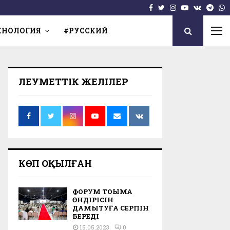
Facebook
Twitter
Instagram
Youtube
Vk
Tel
W
ХНОЛОГИЯ
#РУССКИЙ
ӘЛЕУМЕТТІК ЖЕЛІЛЕР
КӨП ОҚЫЛҒАН
ФОРУМ ТОҚЫМА
ӨНДІРІСІН
ДАМЫТУҒА СЕРПІН
БЕРЕДІ
15.05.2023
0