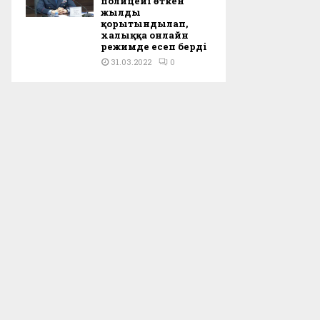
полицейі өткен
жылды
қорытындылап,
халыққа онлайн
режимде есеп берді
31.03.2022
0