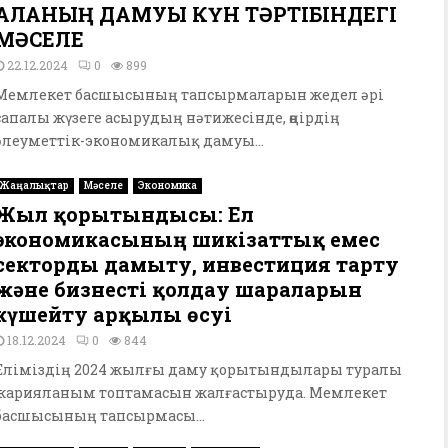
ҚАЛАНЫҢ ДАМУЫ КҮН ТӘРТІБІНДЕГІ
МӘСЕЛЕ
22.12.2024
0
899
Мемлекет басшысының тапсырмаларын жедел әрі
сапалы жүзеге асырудың нәтижесінде, өңірдің
әлеуметтік-экономикалық дамуы...
Жаңалықтар
Мәселе
Экономика
Жыл қорытындысы: Ел
экономикасының шикізаттық емес
секторды дамыту, инвестиция тарту
және бизнесті қолдау шараларын
күшейту арқылы өсуі
18.12.2024
0
844
Еліміздің 2024 жылғы даму қорытындылары туралы
жарияланым топтамасын жалғастыруда. Мемлекет
басшысының тапсырмасы...