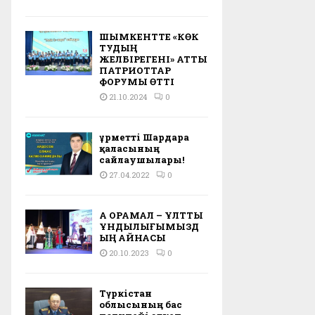
ШЫМКЕНТТЕ «КӨК
ТУДЫҢ
ЖЕЛБІРЕГЕНІ» АТТЫ
ПАТРИОТТАР
ФОРУМЫ ӨТТІ
21.10.2024
0
Құрметті Шардара
қаласының
сайлаушылары!
27.04.2022
0
АҚ ОРАМАЛ – ҰЛТТЫҚ
ҚҰНДЫЛЫҒЫМЫЗД
ЫҢ АЙНАСЫ
20.10.2023
0
Түркістан
облысының бас