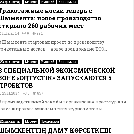
Жаңалықтар
Мәселе
Русский
Экономика
Трикотажные носки теперь с
Шымкента: новое производство
открыло 260 рабочих мест
11.12.2024
0
992
В Шымкенте стартовал проект по производству
трикотажных носков — новое предприятие ТОО...
Жаңалықтар
Мәселе
Русский
Экономика
В СПЕЦИАЛЬНОЙ ЭКОНОМИЧЕСКОЙ
ЗОНЕ «ОҢТҮСТІК» ЗАПУСКАЮТСЯ 5
ПРОЕКТОВ
25.11.2024
0
857
В производственной зоне был организован пресс-тур для
более широкого ознакомления журналистов и...
Жаңалықтар
Мәселе
Экономика
ШЫМКЕНТТІҢ ДАМУ КӨРСЕТКІШІ