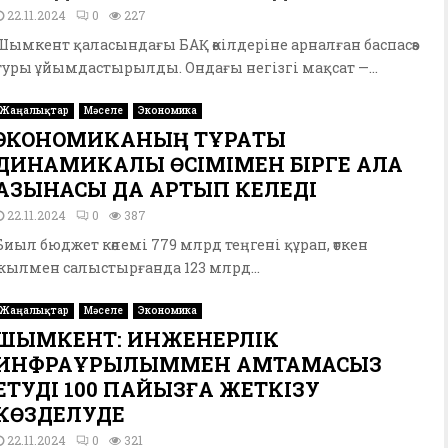
22.11.2024
0
227
Шымкент қаласындағы БАҚ өкілдеріне арналған баспасөз
туры ұйымдастырылды. Ондағы негізгі мақсат —...
Жаңалықтар
Мәселе
Экономика
ЭКОНОМИКАНЫҢ ТҰРАҚТЫ
ДИНАМИКАЛЫҚ ӨСІМІМЕН БІРГЕ ҚАЛА
ҚАЗЫНАСЫ ДА АРТЫП КЕЛЕДІ
22.11.2024
0
387
Биыл бюджет көлемі 779 млрд теңгені құрап, өткен
жылмен салыстырғанда 123 млрд...
Жаңалықтар
Мәселе
Экономика
ШЫМКЕНТ: ИНЖЕНЕРЛІК
ИНФРАҚҰРЫЛЫММЕН ҚАМТАМАСЫЗ
ЕТУДІ 100 ПАЙЫЗҒА ЖЕТКІЗУ
КӨЗДЕЛУДЕ
22.11.2024
0
321