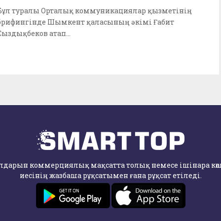
Бұл туралы Орталық коммуникациялар қызметінің
брифингінде Шымкент қаласының әкімі Ғабит
Сыздықбеков атап...
лдарын коммерциялық мақсатта толық немесе ішінара көші
иесінің жазбаша рұқсатымен ғана рұқсат етіледі.