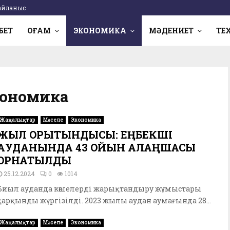
айланыс
БЕТ
ҚОҒАМ
ЭКОНОМИКА
МӘДЕНИЕТ
ТЕ
Экономика
Жаңалықтар
Мәселе
Экономика
ЖЫЛ ҚОРЫТЫНДЫСЫ: ЕҢБЕКШІ
АУДАНЫНДА 43 ОЙЫН АЛАҢШАСЫ
ОРНАТЫЛДЫ
25.12.2024
0
1014
Биыл ауданда көшелерді жарықтандыру жұмыстары
қарқынды жүргізілді. 2023 жылы аудан аумағында 28...
Жаңалықтар
Мәселе
Экономика