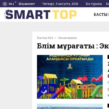
C
Шымкент
Четверг, 6 августа, 2026
Біз туралы
Б
30.1
БАСТЫ 
pp
Басты бет
Экономика
Бөлім мұрағаты : 