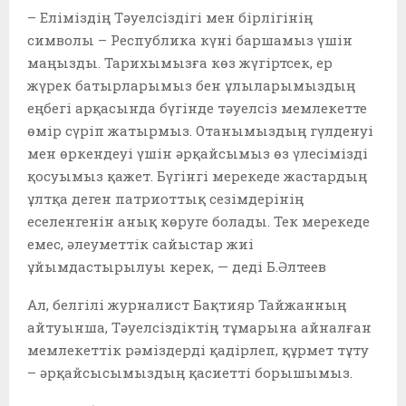
– Еліміздің Тәуелсіздігі мен бірлігінің
символы – Республика күні баршамыз үшін
маңызды. Тарихымызға көз жүгіртсек, ер
жүрек батырларымыз бен ұлыларымыздың
еңбегі арқасында бүгінде тәуелсіз мемлекетте
өмір сүріп жатырмыз. Отанымыздың гүлденуі
мен өркендеуі үшін әрқайсымыз өз үлесімізді
қосуымыз қажет. Бүгінгі мерекеде жастардың
ұлтқа деген патриоттық сезімдерінің
еселенгенін анық көруге болады. Тек мерекеде
емес, әлеуметтік сайыстар жиі
ұйымдастырылуы керек, — деді Б.Әлтеев
Ал, белгілі журналист Бақтияр Тайжанның
айтуынша, Тәуелсіздіктің тұмарына айналған
мемлекеттік рәміздерді қадірлеп, құрмет тұту
– әрқайсысымыздың қасиетті борышымыз.