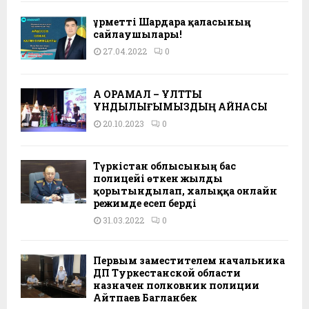
Құрметті Шардара қаласының
сайлаушылары!
27.04.2022
0
АҚ ОРАМАЛ – ҰЛТТЫҚ
ҚҰНДЫЛЫҒЫМЫЗДЫҢ АЙНАСЫ
20.10.2023
0
Түркістан облысының бас
полицейі өткен жылды
қорытындылап, халыққа онлайн
режимде есеп берді
31.03.2022
0
Первым заместителем начальника
ДП Туркестанской области
назначен полковник полиции
Айтпаев Багланбек