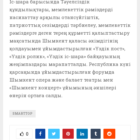
Іс-шара барысында Тәуелсіздік
құндылықтары, мемлекеттік рәміздерді
насихаттау арқылы отансүйгіштік,
патриоттық сезімдерді тәрбиелеу, мемлекеттік
рәміздерге деген терең құрметті қалыптастыру
мақсатында Шымкент қаласы әкімдігінің
қолдауымен ұйымдастырылған «Үздік пост»,
«Үздік ролик», «Үздік іс-шара» байқауының
жеңімпаздары марапатталды. Республика күні
қарсаңында ұйымдастырылған форумда
Шымкент опера және балает театры мен
«Шымкент концерт» ұйымының әншілері
өнерін ортаға салды.
SMARTTOP
0