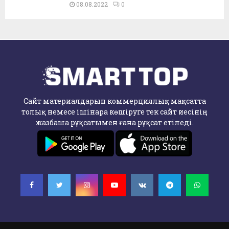
08.08.2022
0
Сайт материалдарын коммерциялық мақсатта
толық немесе ішінара көшіруге тек сайт иесінің
жазбаша рұқсатымен ғана рұқсат етіледі.