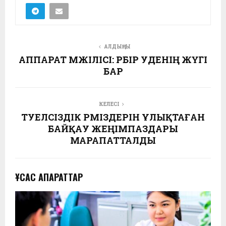
АЛДЫҢҒЫ
АППАРАТ МӘЖІЛІСІ: ӘРБІР УӘДЕНІҢ ЖҮГІ
БАР
КЕЛЕСІ
ТӘУЕЛСІЗДІК РӘМІЗДЕРІН ҰЛЫҚТАҒАН
БАЙҚАУ ЖЕҢІМПАЗДАРЫ
МАРАПАТТАЛДЫ
ҰҚСАС АҚПАРАТТАР