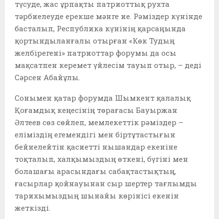
түсуде, жас ұрпақты патриоттық рухта
тәрбиелеуде ерекше мәнге ие. Рәміздер күнінде
басталып, Республика күнінің қарсаңында
қортындыланғалы отырған «Көк Тудың
желбірегені» патриоттар форумы да осы
мақсатпен керемет үйлесім тауып отыр, – деді
Сәрсен Абайұлы.
Сонымен қатар форумда Шымкент қалалық
Қоғамдық кеңесінің төрағасы Бауыржан
Әлтеев сөз сөйлеп, мемлекеттік рәміздер –
еліміздің егемендігі мен біртұтастығын
бейнелейтін қасиетті нышандар екеніне
тоқталып, халқымыздың өткені, бүгіні мен
болашағы арасындағы сабақтастықтың,
ғасырлар қойнауынан сыр шертер тағлымды
тарихымыздың шынайы көрінісі екенін
жеткізді.