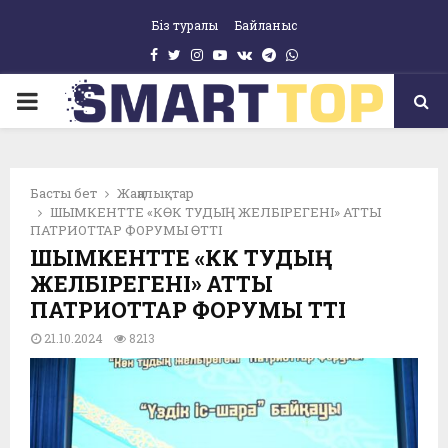
Біз туралы
Байланыс
Facebook
Twitter
Instagram
Youtube
Vk
Telegram
Whatsapp
pp
PRIMARY
MENU
Басты бет
Жаңалықтар
ШЫМКЕНТТЕ «КӨК ТУДЫҢ ЖЕЛБІРЕГЕНІ» АТТЫ
ПАТРИОТТАР ФОРУМЫ ӨТТІ
ШЫМКЕНТТЕ «КӨК ТУДЫҢ
ЖЕЛБІРЕГЕНІ» АТТЫ
ПАТРИОТТАР ФОРУМЫ ӨТТІ
21.10.2024
8213