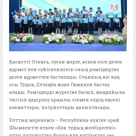
Қасиетті Отанға, туған жерге, өскен елге деген
құрмет пен сүйіспеншілік оның рәміздеріне
деген құрметтен басталады. Отанның өзі нақ
осы Тудан, Елтаңба және Гимннен бастау
алады. Рәміздерді жүрегіне басып, маңдайына
тигізіп қадірлеу арқылы егемен елдің еңселі
азаматтары, патриоттары қалыптасады.
Ұлттық мерекеміз – Республика күніне орай
Шымкентте өткен «Көк тудың желбірегені»
атты патриоттар форуында құттықтау сөз