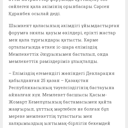
сөйлеген қала әкімінің орынбасары Сәрсен
Құранбек осылай деді.
Шымкент қаласының әкімдігі ұйымдастырған
форумға зиялы қауым өкілдері, ерікті жастар
мен қала тұрғындары қатысты. Көрме
орталығында өткен іс-шара еліміздің
Мемлекеттік Әнұрынымен басталып, онда
мемлекеттік рәміздеріміз ұлықталды.
– Еліміздің егемендігі жөніндегі Декларация
қабылданған 25 қазан – Қазақстан
Республикасының тәуелсіздігінің бастауына
айналған күн. Мемлекет басшысы Қасым-
Жомарт Кемелұлының бастамасымен қайта
жаңғырып, ұлттық мәртебеге ие болған бұл
мереке мемлекеттің тұтастығы мен
халқымыздың ынтымақ-бірлігін бекемдей