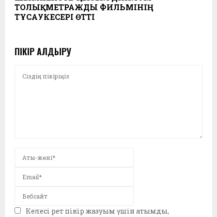
ТОЛЫҚМЕТРАЖДЫ ФИЛЬМІНІҢ
ТҰСАУКЕСЕРІ ӨТТІ
ПІКІР ҚАЛДЫРУ
Келесі рет пікір жазуым үшін атымды,