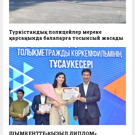
Түркістандық полицейлер мереке
қарсаңында балаларға тосынсый жасады
ШЫМКЕНТТЕ«ҚЫЗЫЛ ДИПЛОМ»