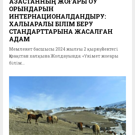
ҚАЗАҚСТАННЫҢ ЖОҒАРЫ ОҚУ
ОРЫНДАРЫН
ИНТЕРНАЦИОНАЛДАНДЫРУ:
ХАЛЫҚАРАЛЫҚ БІЛІМ БЕРУ
СТАНДАРТТАРЫНА ЖАСАЛҒАН
ҚАДАМ
Мемлекет басшысы 2024 жылғы 2 қыркүйектегі
Қазақстан халқына Жолдауында: «Үкімет жоғары
білім...