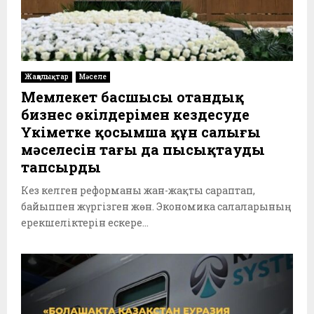
Жаңалықтар
Мәселе
Мемлекет басшысы отандық
бизнес өкілдерімен кездесуде
Үкіметке қосымша құн салығы
мәселесін тағы да пысықтауды
тапсырды
Кез келген реформаны жан-жақты сараптап,
байыппен жүргізген жөн. Экономика салаларының
ерекшеліктерін ескере...