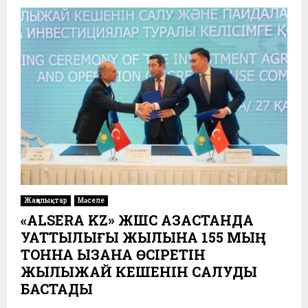
Жаңалықтар
Мәселе
«ALSERA KZ» ЖШС ҚАЗАҚСТАНДА
ҚУАТТЫЛЫҒЫ ЖЫЛЫНА 155 МЫҢ
ТОННА ҚЫЗАНАҚ ӨСІРЕТІН
ЖЫЛЫЖАЙ КЕШЕНІН САЛУДЫ
БАСТАДЫ