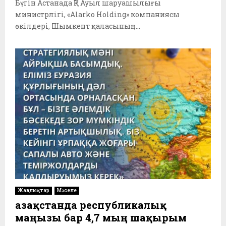
Бүгін Астанада ҚР Ауыл шаруашылығы
министрлігі, «Аlarko Holding» компаниясы
өкілдері, Шымкент қаласының...
Жаңалықтар
Мәселе
Қазақстанда республикалық
маңызы бар 4,7 мың шақырым