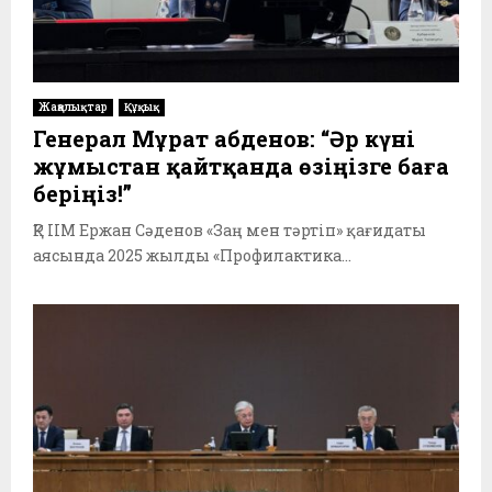
Жаңалықтар
Құқық
Генерал Мұрат Қабденов: “Әр күні
жұмыстан қайтқанда өзіңізге баға
беріңіз!”
ҚР ІІМ Ержан Сәденов «Заң мен тәртіп» қағидаты
аясында 2025 жылды «Профилактика...