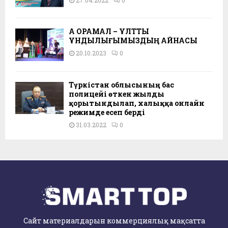
АҚ ОРАМАЛ – ҰЛТТЫҚ
ҚҰНДЫЛЫҒЫМЫЗДЫҢ АЙНАСЫ
20.10.2023
0
Түркістан облысының бас
полицейі өткен жылды
қорытындылап, халыққа онлайн
режимде есеп берді
31.03.2022
0
Сайт материалдарын коммерциялық мақсатта