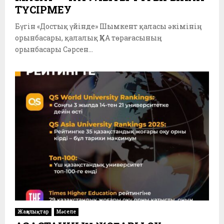
ТҮСIРМЕУ
Бүгін «Достық үйінде» Шымкент қаласы әкімінің
орынбасары, қалалық ҚХА төрағасының
орынбасары Сәрсен...
Жаңалықтар
Мәселе