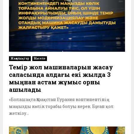
Жаңалықтар
Мәселе
Темір жол машиналарын жасау
саласында алдағы екі жылда 3
мыңнан астам жұмыс орны
ашылады
«Болашақта Қазақстан Еуразия континентінің
маңызды көлік торабы болуы керек. Бұған қол
жеткізу...