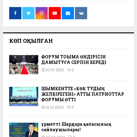
КӨП ОҚЫЛҒАН
ФОРУМ ТОҚЫМА ӨНДІРІСІН
ДАМЫТУҒА СЕРПІН БЕРЕДІ
15.05.2023
0
ШЫМКЕНТТЕ «КӨК ТУДЫҢ
ЖЕЛБІРЕГЕНІ» АТТЫ ПАТРИОТТАР
ФОРУМЫ ӨТТІ
21.10.2024
0
Құрметті Шардара қаласының
сайлаушылары!
27.04.2022
0