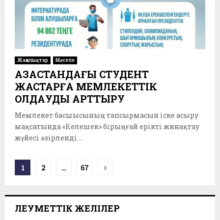
Жаңалықтар
Мәселе
ҚАЗАҚСТАНДАҒЫ СТУДЕНТ
ЖАСТАРҒА МЕМЛЕКЕТТІК
ҚОЛДАУДЫ АРТТЫРУ
Мемлекет басшысының тапсырмасын іске асыру
мақсатында «Келешек» бірыңғай ерікті жинақтау
жүйесі әзірленді....
Пагинация
1
2
…
67
записей
ӘЛЕУМЕТТІК ЖЕЛІЛЕР