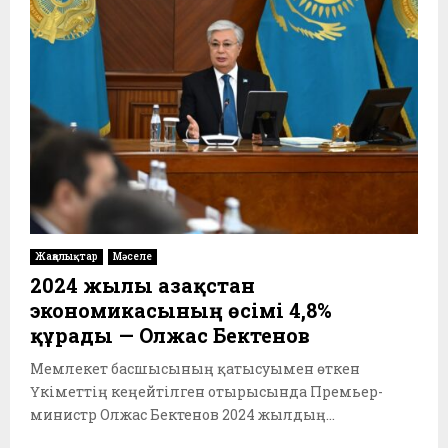
Жаңалықтар
Мәселе
2024 жылы Қазақстан
экономикасының өсімі 4,8%
құрады — Олжас Бектенов
Мемлекет басшысының қатысуымен өткен
Үкіметтің кеңейтілген отырысында Премьер-
министр Олжас Бектенов 2024 жылдың...