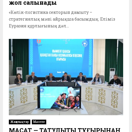
жол салынады
«Көлік-логистика секторын дамыту –
стратегиялық мәні айрықша басымдық. Еліміз
Еуразия құрлығының дәл...
Жаңалықтар
Мәселе
МАҚСАТ — ТАТУЛЫҚТЫ ТҰҒЫРЫНАН