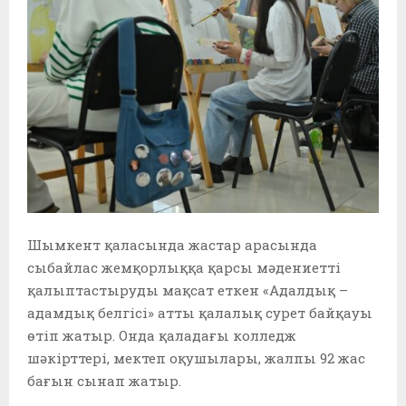
Шымкент қаласында жастар арасында
сыбайлас жемқорлыққа қарсы мәдениетті
қалыптастыруды мақсат еткен «Адалдық –
адамдық белгісі» атты қалалық сурет байқауы
өтіп жатыр. Онда қаладағы колледж
шәкірттері, мектеп оқушылары, жалпы 92 жас
бағын сынап жатыр.