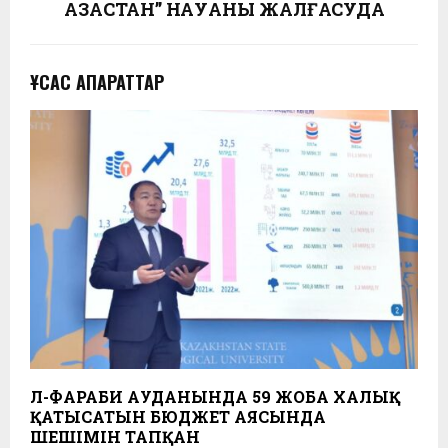
ҚАЗАҚСТАН” НАУҚАНЫ ЖАЛҒАСУДА
ҰҚСАС АҚПАРАТТАР
ӘЛ-ФАРАБИ АУДАНЫНДА 59 ЖОБА ХАЛЫҚ
ҚАТЫСАТЫН БЮДЖЕТ АЯСЫНДА
ШЕШІМІН ТАПҚАН