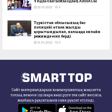
ҚҰНДЫЛЫҒЫМЫЗДЫҢ АЙНАСЫ
20.10.2023
0
Түркістан облысының бас
полицейі өткен жылды
қорытындылап, халыққа онлайн
режимде есеп берді
31.03.2022
0
Сайт материалдарын коммерциялық мақсатта
толық немесе ішінара көшіруге тек сайт иесінің
жазбаша рұқсатымен ғана рұқсат етіледі.