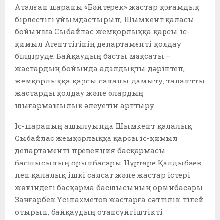
Аталған шараны «Бәйтерек» жастар қоғамдық
бірлестігі ұйымдастырып, Шымкент қаласы
бойынша Сыбайлас жемқорлыққа қарсы іс-
қимыл Агенттігінің департаменті қолдау
білдіруде. Байқаудың басты мақсаты –
жастардың бойында адалдықты дәріптеп,
жемқорлыққа қарсы сананы дамыту, талантты
жастарды қолдау және олардың
шығармашылық әлеуетін арттыру.
Іс-шараның ашылуында Шымкент қалалық
Сыбайлас жемқорлыққа қарсы іс-қимыл
департаменті превенция басқармасы
басшысының орынбасары Нұртөре Қалдыбаев
пен қалалық ішкі саясат және жастар істері
жөніндегі басқарма басшысының орынбасары
Заңғарбек Үсіпахметов жастарға сәттілік тілей
отырып, байқаудың отансүйгіштікті