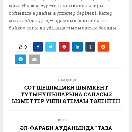
және «Ең жас суретші» номинациялары
бойынша арнайы жүлделер беріледі. Келер
жылы «Адалдық — адамдық белгісі» атты
байқау тағы да ұйымдастырылатын болады.
0
АЛДЫҢҒЫ
СОТ ШЕШІМІМЕН ШЫМКЕНТ
ТҰТЫНУШЫЛАРЫНА САПАСЫЗ
ҚЫЗМЕТТЕР ҮШІН ӨТЕМАҚЫ ТӨЛЕНГЕН
КЕЛЕСІ
ӘЛ-ФАРАБИ АУДАНЫНДА “ТАЗА