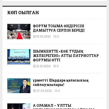
КӨП ОҚЫЛҒАН
ФОРУМ ТОҚЫМА ӨНДІРІСІН
ДАМЫТУҒА СЕРПІН БЕРЕДІ
15.05.2023
0
ШЫМКЕНТТЕ «КӨК ТУДЫҢ
ЖЕЛБІРЕГЕНІ» АТТЫ ПАТРИОТТАР
ФОРУМЫ ӨТТІ
21.10.2024
0
Құрметті Шардара қаласының
сайлаушылары!
27.04.2022
0
АҚ ОРАМАЛ – ҰЛТТЫҚ