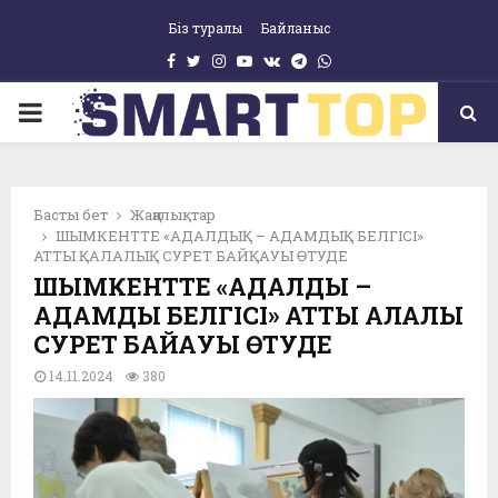
Біз туралы
Байланыс
Facebook
Twitter
Instagram
Youtube
Vk
Telegram
Whatsapp
pp
PRIMARY
MENU
Басты бет
Жаңалықтар
ШЫМКЕНТТЕ «АДАЛДЫҚ – АДАМДЫҚ БЕЛГІСІ»
АТТЫ ҚАЛАЛЫҚ СУРЕТ БАЙҚАУЫ ӨТУДЕ
ШЫМКЕНТТЕ «АДАЛДЫҚ –
АДАМДЫҚ БЕЛГІСІ» АТТЫ ҚАЛАЛЫҚ
СУРЕТ БАЙҚАУЫ ӨТУДЕ
14.11.2024
380