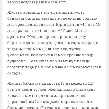
тәрбиелеудегі рөлін атап өтті.
Жастар арасында өткен қалалық сурет
байқауы бірінші кезеңде және екінші топтық
жас ерекшелікпен өтеді. Бірінші топ –14 пен 16
жас аралығы, екінші топ – 17 мен 21 жас
аралығы. Жүлделі орындарды анықтау
барысында қазылар алқасы шығармалардың
тақырыптарының ашылуына, түстер
үйлесіміне, композициясына ерекше назар
аударады. Қатысушылар 90 минут ішінде
берілген тақырып бойынша өз шығармаларын
салады.
Жалпы байқауға қатысуға 13 мекемеден 127
өтінім келіп түскен. Жеңімпаздар Шымкент
қаласы әкімінің дипломдарымен және
қаржылай сыйлықтармен марапатталады.
Сонымен қатар, «Ең үздік авторлық шығарма»