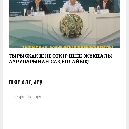
ТЫРЫСҚАҚ ЖӘНЕ ӨТКІР ІШЕК ЖҰҚПАЛЫ
АУРУЛАРЫНАН САҚ БОЛАЙЫҚ!
ПІКІР ҚАЛДЫРУ