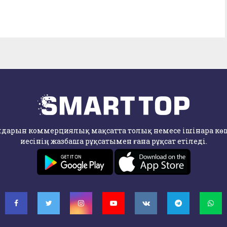
лдарын коммерциялық мақсатта толық немесе ішінара көші
иесінің жазбаша рұқсатымен ғана рұқсат етіледі.