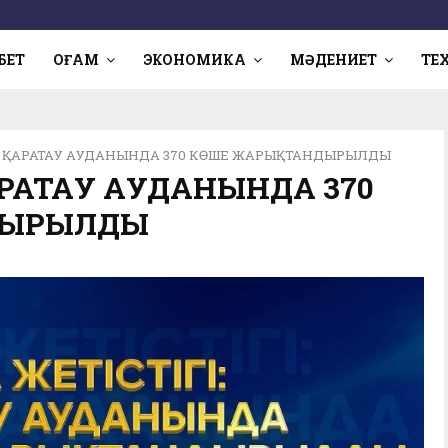
БЕТ
ҚОҒАМ
ЭКОНОМИКА
МӘДЕНИЕТ
ТЕ
І: ҚАРАТАУ АУДАНЫНДА 370 КӨШЕ ЖАРЫҚТАНДЫРЫЛДЫ
ҚАРАТАУ АУДАНЫНДА 370
ДЫРЫЛДЫ