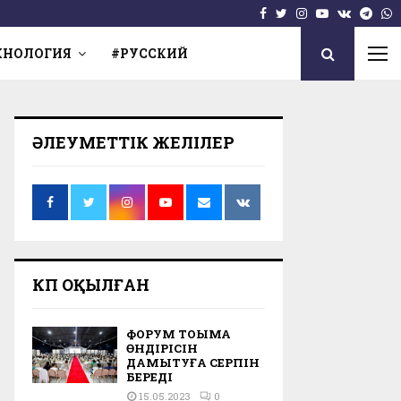
Facebook
Twitter
Instagram
Youtube
Vk
Tel
W
ХНОЛОГИЯ
#РУССКИЙ
ӘЛЕУМЕТТІК ЖЕЛІЛЕР
КӨП ОҚЫЛҒАН
ФОРУМ ТОҚЫМА
ӨНДІРІСІН
ДАМЫТУҒА СЕРПІН
БЕРЕДІ
15.05.2023
0