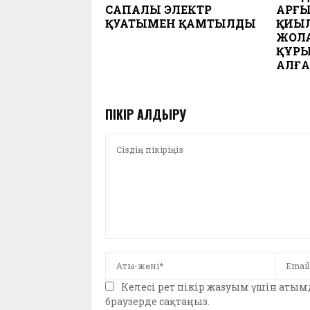
САПАЛЫ ЭЛЕКТР
АРҒЫ
ҚУАТЫМЕН ҚАМТЫЛДЫ
ҚИЫ
ЖОЛ
ҚҰР
АЛҒ
ПІКІР ҚАЛДЫРУ
Келесі рет пікір жазуым үшін аты
браузерде сақтаңыз.