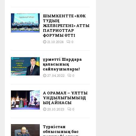
ШЫМКЕНТТЕ «КӨК
ТУДЫҢ
ЖЕЛБІРЕГЕНІ» АТТЫ
ПАТРИОТТАР
ФОРУМЫ ӨТТІ
21.10.2024
0
Құрметті Шардара
қаласының
сайлаушылары!
27.04.2022
0
АҚ ОРАМАЛ – ҰЛТТЫҚ
ҚҰНДЫЛЫҒЫМЫЗД
ЫҢ АЙНАСЫ
20.10.2023
0
Түркістан
облысының бас