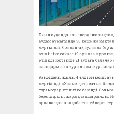
Биыл ауданда көшелерді жарықтан
аудан аумағында 30 көше жарықтан
жүргізілді. Сондай-ақ ауданда бір
өтінішіне сәйкес 19 орынға ирриг
өтініші негізінде 21 аулаға балал
алаңдарының құрылысы жүргізілді
Ағымдағы жылы 4 елді мекенді ауы
жүргізілді. «Халық қатысатын бюд
тұрғындар игілігіне берілді. Соным
безендіріліп жарықтандырылды. Н
орналасқан көпқабатты үйлерге түр