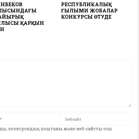
НБЕКОВ
РЕСПУБЛИКАЛЫҚ
ЛЫСЫНДАҒЫ
ҒЫЛЫМИ ЖОБАЛАР
АЙЫРЫҚ
КОНКУРСЫ ӨТУДЕ
ЫЛЫСЫ ҚАРҚЫН
АН
мды, электрондық поштаны және веб-сайтты осы