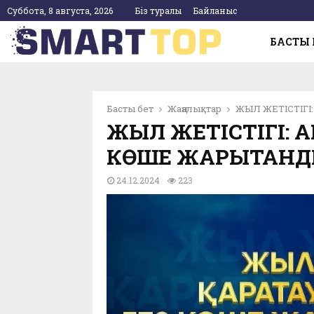
Суббота, 8 августа, 2026
Біз туралы
Байланыс
БАСТЫ 
pp
Басты бет
Жаңалықтар
ЖЫЛ ЖЕТІСТІГ
ЖЫЛ ЖЕТІСТІГІ: 
КӨШЕ ЖАРЫҚТАН
24.12.2024
223