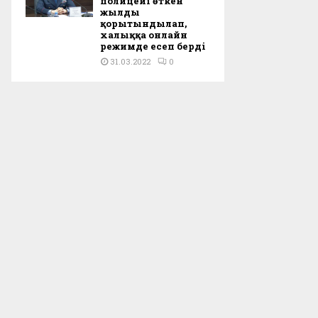
полицейі өткен
жылды
қорытындылап,
халыққа онлайн
режимде есеп берді
31.03.2022
0