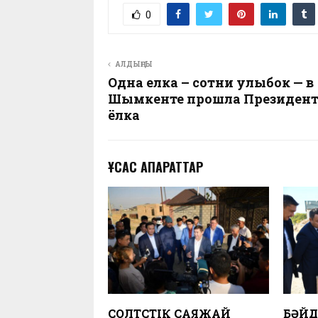
0
АЛДЫҢҒЫ
Одна елка – сотни улыбок — в
Шымкенте прошла Президент
ёлка
ҰҚСАС АҚПАРАТТАР
СОЛТҮСТІК САЯЖАЙ
БӘЙД