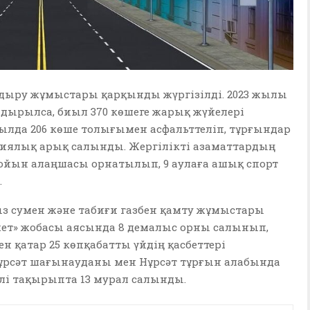
дыру жұмыстары қарқынды жүргізілді. 2023 жылы
дырылса, биыл 370 көшеге жарық жүйелері
 жылда 206 көше толығымен асфальттеліп, тұрғындар
ациялық арық салынды. Жергілікті азаматтардың
ар ойын алаңшасы орнатылып, 9 аулаға ашық спорт
.
з сумен және табиғи газбен қамту жұмыстары
жет» жобасы аясында 8 демалыс орны салынып,
ен қатар 25 көпқабатты үйдің қасбеттері
ұрсәт шағынауданы мен Нұрсәт тұрғын алабында
лі тақырыпта 13 мурал салынды.