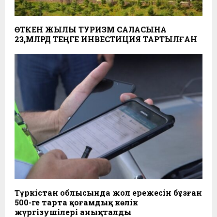
ӨТКЕН ЖЫЛЫ ТУРИЗМ САЛАСЫНА
23,МЛРД ТЕҢГЕ ИНВЕСТИЦИЯ ТАРТЫЛҒАН
Түркістан облысында жол ережесін бұзған
500-ге тарта қоғамдық көлік
жүргізушілері анықталды