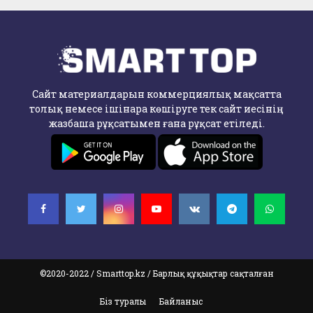
Сайт материалдарын коммерциялық мақсатта
толық немесе ішінара көшіруге тек сайт иесінің
жазбаша рұқсатымен ғана рұқсат етіледі.
©2020-2022 / Smarttop.kz / Барлық құқықтар сақталған
Біз туралы
Байланыс