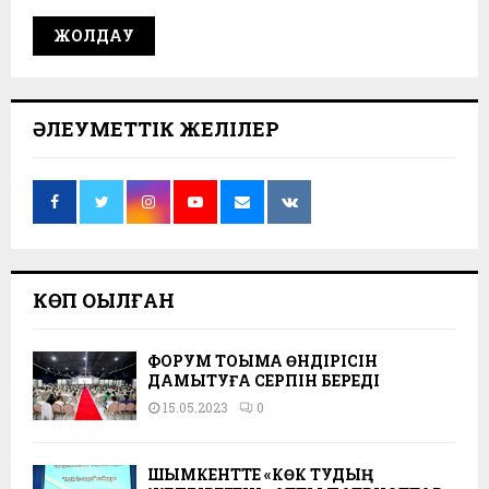
ӘЛЕУМЕТТІК ЖЕЛІЛЕР
КӨП ОҚЫЛҒАН
ФОРУМ ТОҚЫМА ӨНДІРІСІН
ДАМЫТУҒА СЕРПІН БЕРЕДІ
15.05.2023
0
ШЫМКЕНТТЕ «КӨК ТУДЫҢ