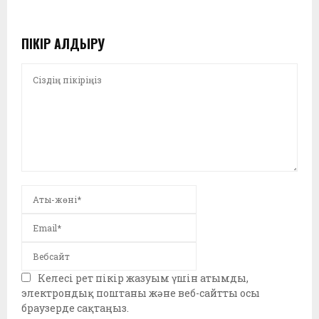
ПІКІР ҚАЛДЫРУ
Келесі рет пікір жазуым үшін атымды,
электрондық поштаны және веб-сайтты осы
браузерде сақтаңыз.