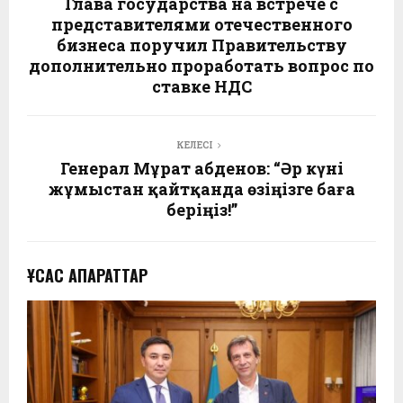
Глава государства на встрече с
представителями отечественного
бизнеса поручил Правительству
дополнительно проработать вопрос по
ставке НДС
КЕЛЕСІ
Генерал Мұрат Қабденов: “Әр күні
жұмыстан қайтқанда өзіңізге баға
беріңіз!”
ҰҚСАС АҚПАРАТТАР