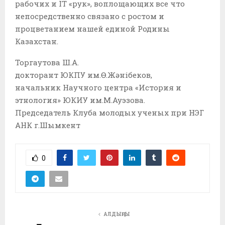
рабочих и ІТ «рук», воплощающих все что
непосредственно связано с ростом и
процветанием нашей единой Родины
Казахстан.
Торгаутова Ш.А.
докторант ЮКПУ им.Ө.Жәнібеков,
начальник Научного центра «История и
этнология» ЮКИУ им.М.Ауэзова.
Председатель Клуба молодых ученых при НЭГ
АНК г.Шымкент
0
АЛДЫҢҒЫ