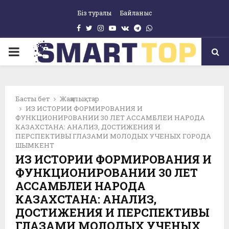
Біз туралы
Байланыс
Facebook
Twitter
Instagram
Youtube
Vk
Telegram
Whatsapp
pp
PRIMARY
MENU
Басты бет
Жаңалықтар
ИЗ ИСТОРИИ ФОРМИРОВАНИЯ И
ФУНКЦИОНИРОВАНИИ 30 ЛЕТ АССАМБЛЕИ НАРОДА
КАЗАХСТАНА: АНАЛИЗ, ДОСТИЖЕНИЯ И
ПЕРСПЕКТИВЫ ГЛАЗАМИ МОЛОДЫХ УЧЕНЫХ ГОРОДА
ШЫМКЕНТ
ИЗ ИСТОРИИ ФОРМИРОВАНИЯ И
ФУНКЦИОНИРОВАНИИ 30 ЛЕТ
АССАМБЛЕИ НАРОДА
КАЗАХСТАНА: АНАЛИЗ,
ДОСТИЖЕНИЯ И ПЕРСПЕКТИВЫ
ГЛАЗАМИ МОЛОДЫХ УЧЕНЫХ