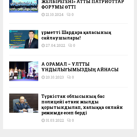
ЖЕЛБІРЕГЕНІ» АТТЫ ПАТРИОТТАР
ФОРУМЫ ӨТТІ
21.10.2024
0
Құрметті Шардара қаласының
сайлаушылары!
27.04.2022
0
АҚ ОРАМАЛ – ҰЛТТЫҚ
ҚҰНДЫЛЫҒЫМЫЗДЫҢ АЙНАСЫ
20.10.2023
0
Түркістан облысының бас
полицейі өткен жылды
қорытындылап, халыққа онлайн
режимде есеп берді
31.03.2022
0