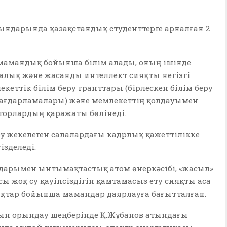
рындарында қазақстандық студенттерге арналған 2
4 мамандық бойынша білім алады, оның ішінде
алық және жасанды интеллект сияқты негізгі
екеттік білім беру гранттары (бірлескен білім беру
бағдарламалары) және мемлекеттің қолдауымен
торлардың қаражаты бөлінеді.
еу жекелеген салалардағы кадрлық қажеттілікке
ізделеді.
дарымен ынтымақтастық атом өнеркәсібі, «жасыл»
асы жоқ су қауіпсіздігін қамтамасыз ету сияқты аса
қтар бойынша мамандар даярлауға бағытталған.
н орындау шеңберінде Қ.Жұбанов атындағы