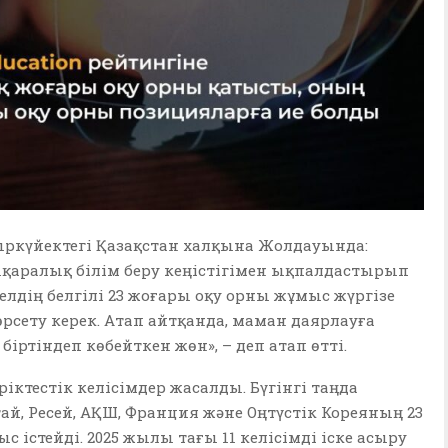
ркүйектегі Қазақстан халқына Жолдауында:
ықаралық білім беру кеңістігімен ықпалдастырып
телдің белгілі 23 жоғары оқу орны жұмыс жүргізе
өрсету керек. Атап айтқанда, маман даярлауға
іртіндеп көбейткен жөн», – деп атап өтті.
іктестік келісімдер жасалды. Бүгінгі таңда
ай, Ресей, АҚШ, Франция және Оңтүстік Кореяның 23
 істейді. 2025 жылы тағы 11 келісімді іске асыру