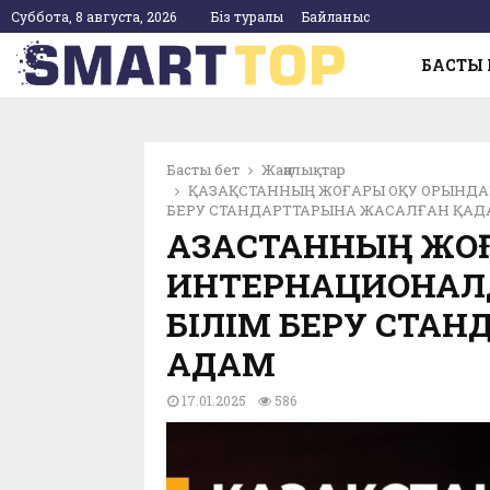
Суббота, 8 августа, 2026
Біз туралы
Байланыс
БАСТЫ 
pp
Басты бет
Жаңалықтар
ҚАЗАҚСТАННЫҢ ЖОҒАРЫ ОҚУ ОРЫНД
БЕРУ СТАНДАРТТАРЫНА ЖАСАЛҒАН ҚА
ҚАЗАҚСТАННЫҢ ЖО
ИНТЕРНАЦИОНАЛД
БІЛІМ БЕРУ СТА
ҚАДАМ
17.01.2025
586