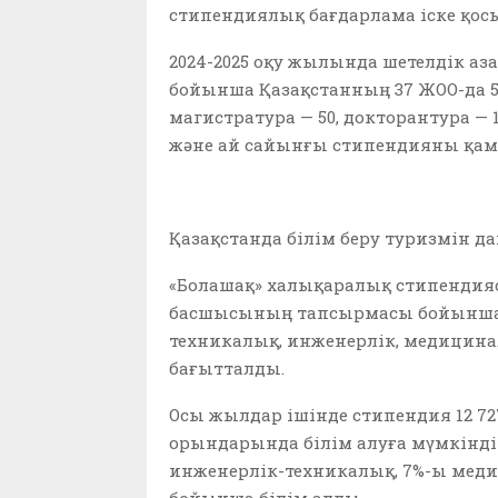
стипендиялық бағдарлама іске қос
2024-2025 оқу жылында шетелдік а
бойынша Қазақстанның 37 ЖОО-да 5
магистратура — 50, докторантура — 
және ай сайынғы стипендияны қам
Қазақстанда білім беру туризмін д
«Болашақ» халықаралық стипендияс
басшысының тапсырмасы бойынша 
техникалық, инженерлік, медицина
бағытталды.
Осы жылдар ішінде стипендия 12 72
орындарында білім алуға мүмкіндік
инженерлік-техникалық, 7%-ы меди
бойынша білім алды.