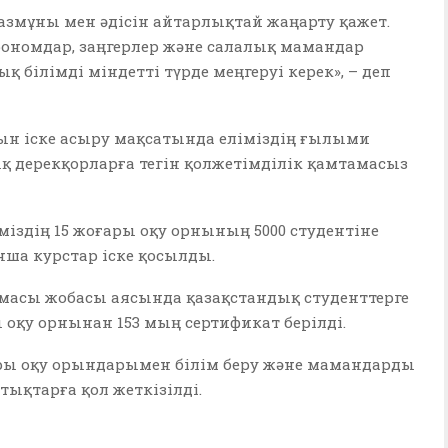
азмұны мен әдісін айтарлықтай жаңарту қажет.
грономдар, заңгерлер және салалық мамандар
білімді міндетті түрде меңгеруі керек», – деп
 іске асыру мақсатында еліміздің ғылыми
 дерекқорларға тегін қолжетімділік қамтамасыз
міздің 15 жоғары оқу орнының 5000 студентіне
ша курстар іске қосылды.
рмасы жобасы аясында қазақстандық студенттерге
 оқу орнынан 153 мың сертификат берілді.
ры оқу орындарымен білім беру және мамандарды
тықтарға қол жеткізілді.