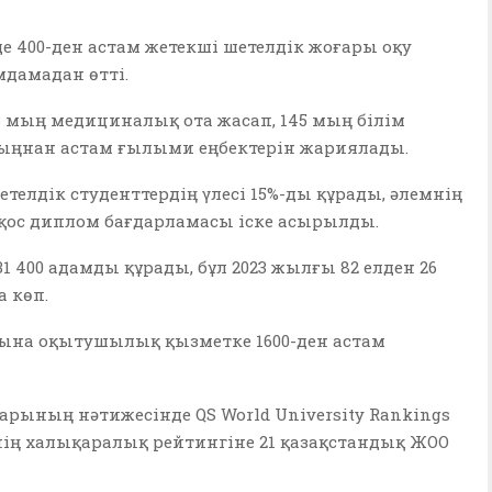
де 400-ден астам жетекші шетелдік жоғары оқу
дамадан өтті.
3 мың медициналық ота жасап, 145 мың білім
мыңнан астам ғылыми еңбектерін жариялады.
телдік студенттердің үлесі 15%-ды құрады, әлемнің
5 қос диплом бағдарламасы іске асырылды.
31 400 адамды құрады, бұл 2023 жылғы 82 елден 26
а көп.
ына оқытушылық қызметке 1600-ден астам
арының нәтижесінде QS World University Rankings
інің халықаралық рейтингіне 21 қазақстандық ЖОО