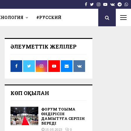
Facebook
Twitter
Instagram
Youtube
Vk
Tel
W
ХНОЛОГИЯ
#РУССКИЙ
ӘЛЕУМЕТТІК ЖЕЛІЛЕР
КӨП ОҚЫЛҒАН
ФОРУМ ТОҚЫМА
ӨНДІРІСІН
ДАМЫТУҒА СЕРПІН
БЕРЕДІ
15.05.2023
0