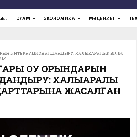
БЕТ
ҚОҒАМ
ЭКОНОМИКА
МӘДЕНИЕТ
ТЕ
АРЫН ИНТЕРНАЦИОНАЛДАНДЫРУ: ХАЛЫҚАРАЛЫҚ БІЛІМ
ДАМ
ҒАРЫ ОҚУ ОРЫНДАРЫН
АНДЫРУ: ХАЛЫҚАРАЛЫҚ
НДАРТТАРЫНА ЖАСАЛҒАН