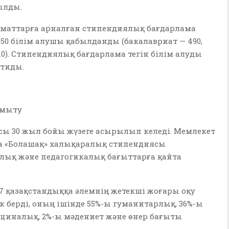
ылды.
заматтарға арналған стипендиялық бағдарлама
50 білім алушы қабылданды (бакалавриат — 490,
10). Стипендиялық бағдарлама тегін білім алуды
тиды.
амыту
ы 30 жыл бойы жүзеге асырылып келеді. Мемлекет
«Болашақ» халықаралық стипендиясы
лық және педагогикалық бағыттарға қайта
7 қазақстандыққа әлемнің жетекші жоғары оқу
 берді, оның ішінде 55%-ы гуманитарлық, 36%-ы
циналық, 2%-ы мәдениет және өнер бағыты