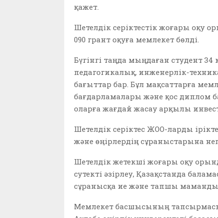
қажет.
Шетелдік серіктестік жоғары оқу о
090 грант оқуға мемлекет бөлді.
Бүгінгі таңда мыңдаған студент 3
педагогикалық, инженерлік-техник
бағыттар бар. Бұл мақсаттарға мемл
бағдарламалары және қос диплом 
оларға жағдай жасау арқылы инвес
Шетелдік серіктес ЖОО-ларды ірікт
және өңірлердің сұраныстарына нег
Шетелдік жетекші жоғары оқу орын
сутекті әзірлеу, Қазақстанда балам
сұранысқа ие және тапшы маманды
Мемлекет басшысының тапсырмасы