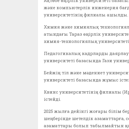
Ақтөбе өңірлік университеті базас
және компьютерлік инженерия бағ
университетінің филиалы ашылды.
Химия және химиялық технологиял
атындағы Тараз өңірлік университе
химия-технологиялық университет
Педагогикалық кадрларды даярлау 
университеті базасында Гази униве
Бейжің тіл және мәдениет универс
университеті базасында жұмыс істе
Квинс университетінің филиалы (И
істейді.
2025 жылға дейінгі жоғары білім 
шеңберінде шетелдік азаматтарға,
азаматтары болып табылмайтын қа