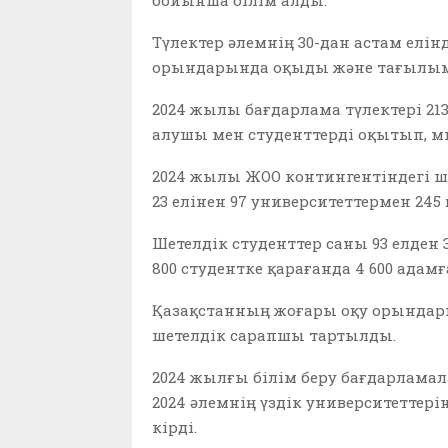
Түлектер әлемнің 30-дан астам елін
орындарында оқыды және тағылым
2024 жылы бағдарлама түлектері 21
алушы мен студенттерді оқытып, 
2024 жылы ЖОО контингентіндегі ше
23 елінен 97 университеттермен 24
Шетелдік студенттер саны 93 елден 
800 студентке қарағанда 4 600 адамғ
Қазақстанның жоғары оқу орындар
шетелдік сарапшы тартылды.
2024 жылғы білім беру бағдарламал
2024 әлемнің үздік университеттер
кірді.