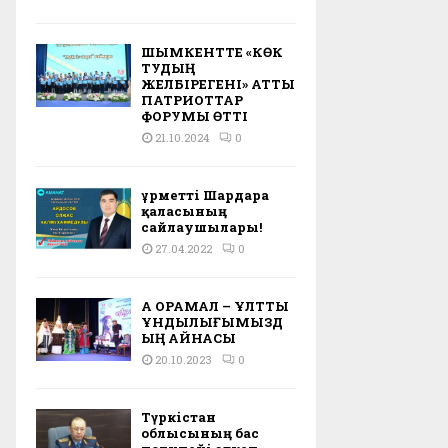
ШЫМКЕНТТЕ «КӨК
ТУДЫҢ
ЖЕЛБІРЕГЕНІ» АТТЫ
ПАТРИОТТАР
ФОРУМЫ ӨТТІ
21.10.2024
0
Құрметті Шардара
қаласының
сайлаушылары!
27.04.2022
0
АҚ ОРАМАЛ – ҰЛТТЫҚ
ҚҰНДЫЛЫҒЫМЫЗД
ЫҢ АЙНАСЫ
20.10.2023
0
Түркістан
облысының бас