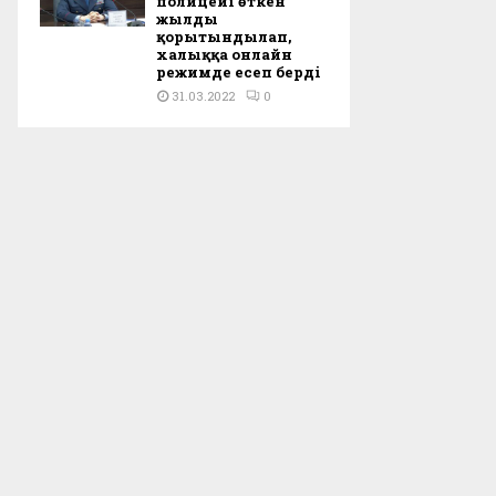
полицейі өткен
жылды
қорытындылап,
халыққа онлайн
режимде есеп берді
31.03.2022
0