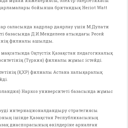
ында мұнай инженериясы, электр энергетикасы
дарламалары бойынша британдық Heriot Watt
ар саласында кадрлар даярлау үшін М.Дулати
ті базасында Д.И.Менделеев атындағы Ресей
інің филиалы ашылды.
мақсатында Оңтүстік Қазақстан педагогикалық
рситетінің (Түркия) филиалы жұмыс істейді.
итетінің (ҚХР) филиалы Астана халықаралық
йді.
рландия) Нархоз университеті базасында жұмыс
беруді интернационалдандыру стратегиясы
 соның ішінде Қазақстан Республикасының
зақ диаспорасының өкілдеріне арналған